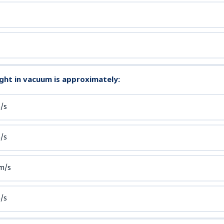
ight in vacuum is approximately:
/s
/s
 m/s
/s