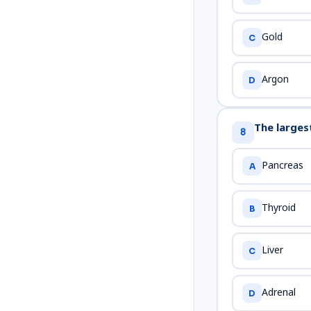
Gold
C
Argon
D
The larges
8
Pancreas
A
Thyroid
B
Liver
C
Adrenal
D