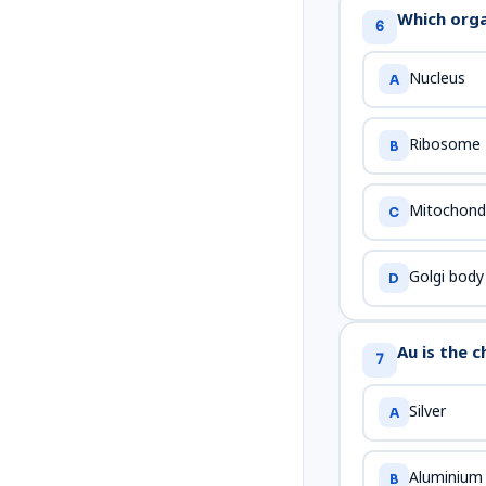
Which orga
6
Nucleus
A
Ribosome
B
Mitochond
C
Golgi body
D
Au is the 
7
Silver
A
Aluminium
B