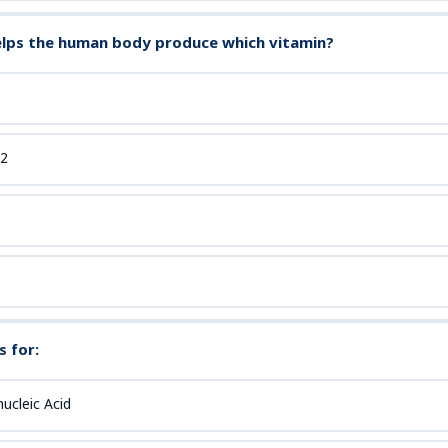
elps the human body produce which vitamin?
12
 for:
ucleic Acid