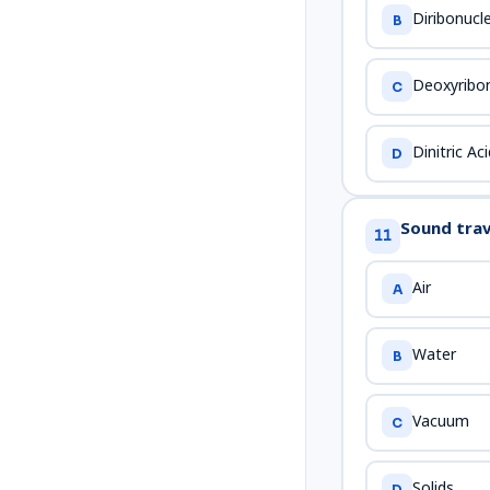
Diribonucle
B
Deoxyribon
C
Dinitric Ac
D
Sound trave
11
Air
A
Water
B
Vacuum
C
Solids
D