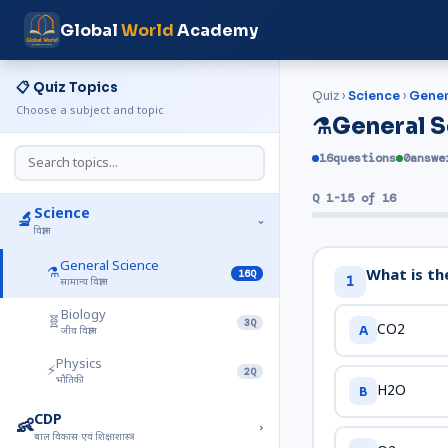
Global
World
Academy
📋 Quiz Topics
Quiz ›
Science
›
Gener
Choose a subject and topic
⚗️
General 
16
questions
0
answe
Q 1-15 of 16
Science
🔬
›
विज्ञान
General Science
⚗️
What is th
16Q
1
सामान्य विज्ञान
Biology
🧬
3Q
CO2
A
जीव विज्ञान
Physics
⚡
2Q
भौतिकी
H2O
B
CDP
👶
›
बाल विकास एवं शिक्षाशास्त्र