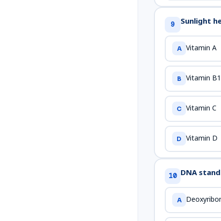
Sunlight h
9
Vitamin A
A
Vitamin B
B
Vitamin C
C
Vitamin D
D
DNA stands
10
Deoxyribon
A