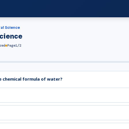
al Science
Science
red
Page
1
/
2
e chemical formula of water?