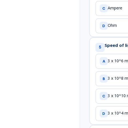
Ampere
C
Ohm
D
Speed of l
5
3 x 10^6 m
A
3 x 10^8 m
B
3 x 10^10
C
3 x 10^4 m
D