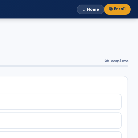
📚 Enroll
← Home
0% complete