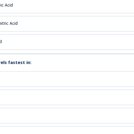
ic Acid
itric Acid
id
ls fastest in: