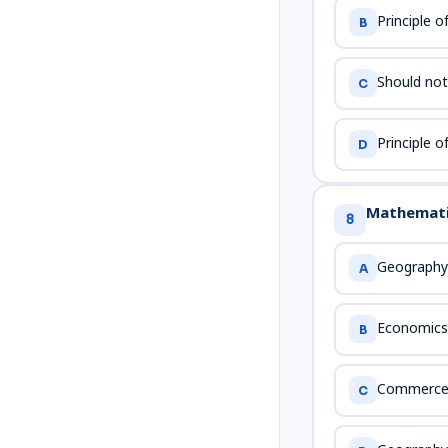
Principle o
B
Should not b
C
Principle o
D
Mathematics
8
Geography
A
Economics
B
Commerce
C