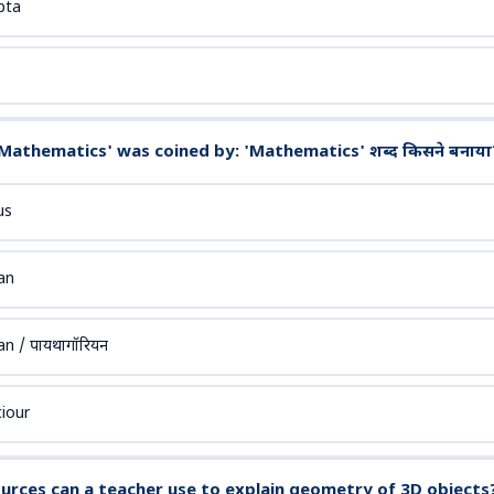
pta
Mathematics' was coined by: 'Mathematics' शब्द किसने बनाया
us
an
n / पायथागॉरियन
iour
rces can a teacher use to explain geometry of 3D objects? A)