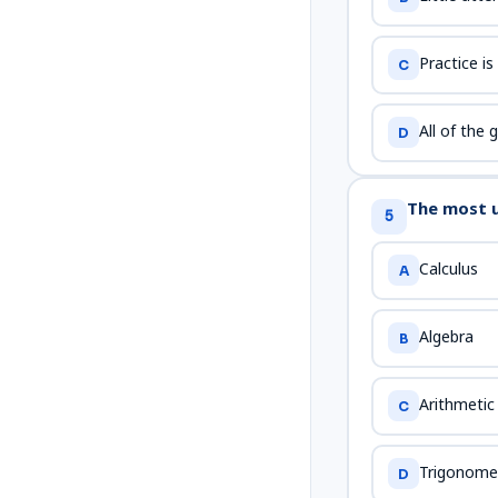
Practice i
C
All of the 
D
The most use
5
Calculus
A
Algebra
B
Arithmetic
C
Trigonome
D