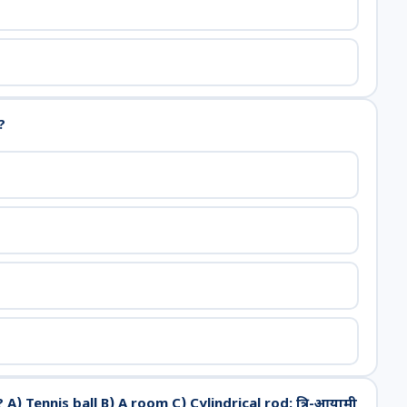
?
 Tennis ball B) A room C) Cylindrical rod: त्रि-आयामी