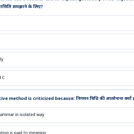
्यामिति समझाने के लिए?
ly
d C
ve method is criticized because: निगमन विधि की आलोचना क्यों ह
ammar in isolated way
ntion is paid to meaning