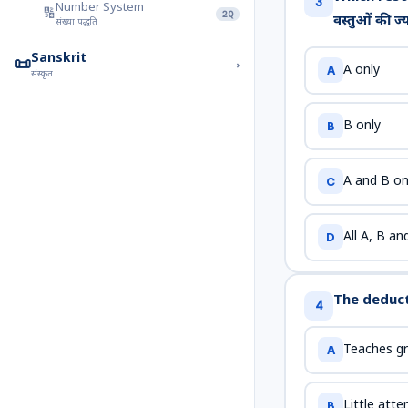
3
Number System
🔢
2Q
वस्तुओं की ज
संख्या पद्धति
Sanskrit
📜
›
A only
A
संस्कृत
Sanskrit Grammar
📜
2Q
संस्कृत व्याकरण
B only
B
A and B on
C
All A, B an
D
The deducti
4
Teaches gr
A
Little atte
B