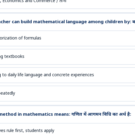
, Economics and Commerce / तीनों
her can build mathematical language among children by: बच्चों
rization of formulas
ng textbooks
 to daily life language and concrete experiences
peatedly
ethod in mathematics means: गणित में आगमन विधि का अर्थ है:
es rule first, students apply