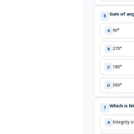
Sum of angle
6
90°
A
270°
B
180°
C
360°
D
Which is NO
7
Integrity o
A