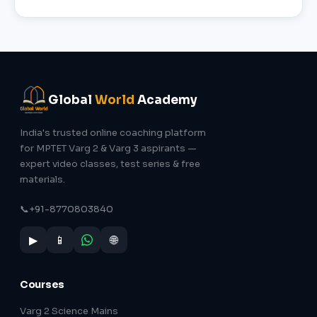
Global
World
Academy
India's trusted online coaching platform
for MPTET Varg 2 & Varg 3 aspirants —
expert video classes, test series & free
materials.
📞
+91-8770803840
▶
📱
🌐
Courses
Varg 2 Science Mains