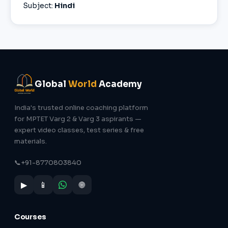
Subject:
Hindi
Global
World
Academy
India's trusted online coaching platform
for MPTET Varg 2 & Varg 3 aspirants —
expert video classes, test series & free
materials.
📞
+91-8770803840
▶
📱
🌐
Courses