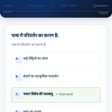
Home
›
Free Quiz
›
गद्यांश + मुहावरे
›
Question
Global
World
Academy
भाषा में परिवर्तन का कारण है:
भाषा में परिवर्तन का कारण है:
Answer
कई पीढ़ियों का अंतर
A.
choices
क्षेत्रों का प्राकृतिक परावर्तन
B.
स्थान विशेष की जलवायु
✓ Correct
C.
ज्ञान का अभाव
D.